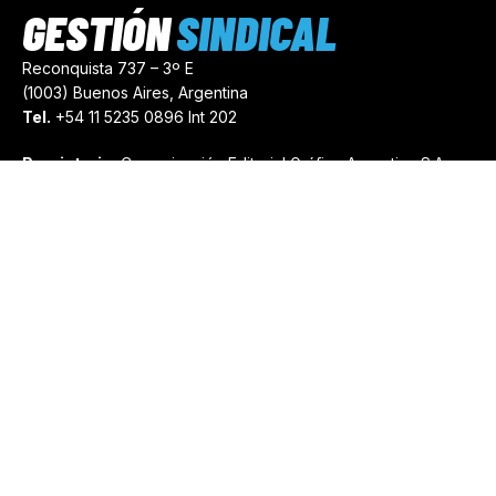
GESTIÓN
SINDICAL
Reconquista 737 – 3º E
(1003) Buenos Aires, Argentina
Tel.
+54 11 5235 0896 Int 202
Propietario:
Comunicación Editorial Gráfica Argentina S.A.
Número de Registro:
44103971
comercial@gestionsindical.com
redaccion@gestionsindical.com
Media Kit
Copyright © 2021.
Gestión Sindical. Todos Los Derechos
Reservados.
by