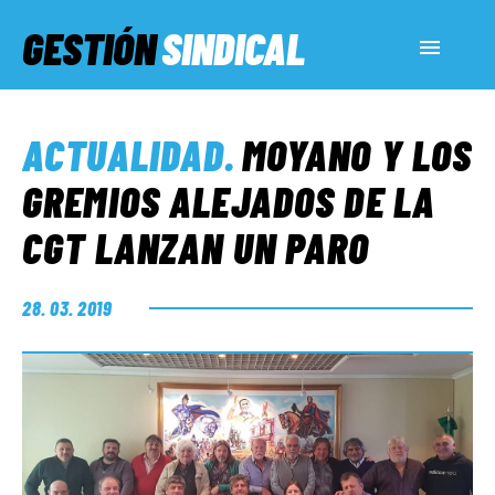
GESTIÓN
SINDICAL
ACTUALIDAD
ACTUALIDAD
.
MOYANO Y LOS
SERVICIOS SOCIALES
GREMIOS ALEJADOS DE LA
CGT LANZAN UN PARO
INFORMES ESPECIALES
28. 03. 2019
FUERA DE MEGÁFONO
EL LADO «G»