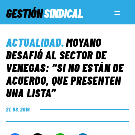
GESTIÓN
SINDICAL
ACTUALIDAD
ACTUALIDAD
.
MOYANO
SERVICIOS SOCIALES
DESAFIÓ AL SECTOR DE
VENEGAS: “SI NO ESTÁN DE
INFORMES ESPECIALES
ACUERDO, QUE PRESENTEN
UNA LISTA”
FUERA DE MEGÁFONO
21. 08. 2016
EL LADO «G»