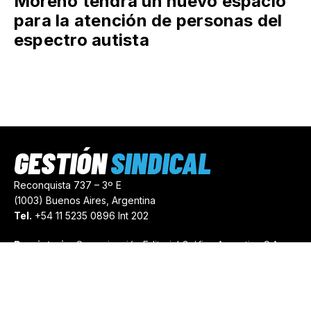
Moreno tendrá un nuevo espacio
para la atención de personas del
espectro autista
GESTIÓN
SINDICAL
Reconquista 737 – 3º E
(1003) Buenos Aires, Argentina
Tel.
+54 11 5235 0896 Int 202
Propietario:
Comunicación Editorial Gráfica Argentina S.A.
Número de Registro:
44103971
comercial@gestionsindical.com
redaccion@gestionsindical.com