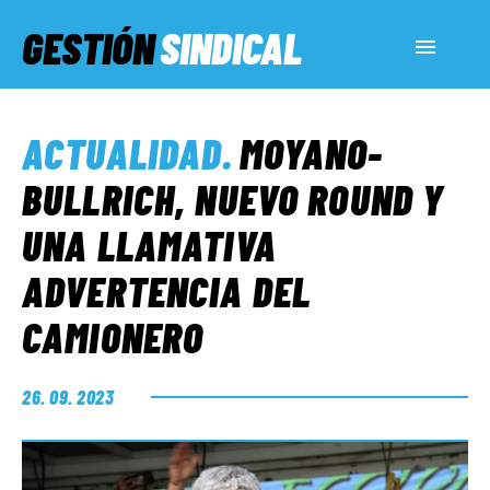
GESTIÓN
SINDICAL
ACTUALIDAD
ACTUALIDAD
.
MOYANO-
SERVICIOS SOCIALES
BULLRICH, NUEVO ROUND Y
UNA LLAMATIVA
INFORMES ESPECIALES
ADVERTENCIA DEL
CAMIONERO
FUERA DE MEGÁFONO
26. 09. 2023
EL LADO «G»