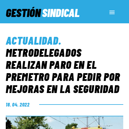
GESTIÓN
SINDICAL
ACTUALIDAD
ACTUALIDAD
.
SERVICIOS SOCIALES
METRODELEGADOS
REALIZAN PARO EN EL
INFORMES ESPECIALES
PREMETRO PARA PEDIR POR
MEJORAS EN LA SEGURIDAD
FUERA DE MEGÁFONO
18. 04. 2022
EL LADO «G»