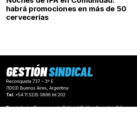
Noches de IPA en Comunidad:
habrá promociones en más de 50
cervecerías
GESTIÓN
SINDICAL
Reconquista 737 – 3º E
(1003) Buenos Aires, Argentina
Tel.
+54 11 5235 0896 Int 202
Propietario:
Comunicación Editorial Gráfica Argentina S.A.
Número de Registro:
44103971
comercial@gestionsindical.com
redaccion@gestionsindical.com