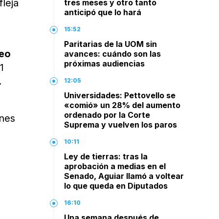
fleja
tres meses y otro tanto
anticipó que lo hará
15:52
Paritarias de la UOM sin
leo
avances: cuándo son las
próximas audiencias
1
.
12:05
Universidades: Pettovello se
«comió» un 28% del aumento
ordenado por la Corte
ones
Suprema y vuelven los paros
10:11
Ley de tierras: tras la
aprobación a medias en el
Senado, Aguiar llamó a voltear
lo que queda en Diputados
16:10
Una semana después de