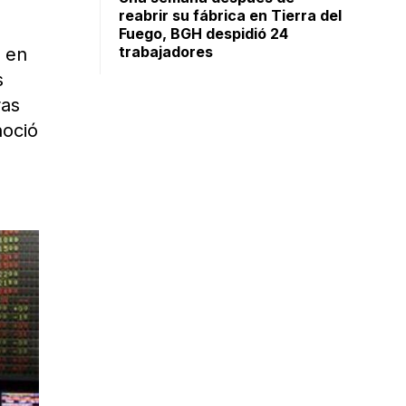
reabrir su fábrica en Tierra del
Fuego, BGH despidió 24
trabajadores
o en
s
ras
noció