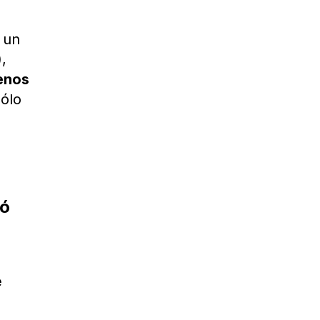
 un
),
enos
sólo
ió
e