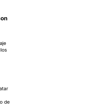
con
aje
llos
atar
do de