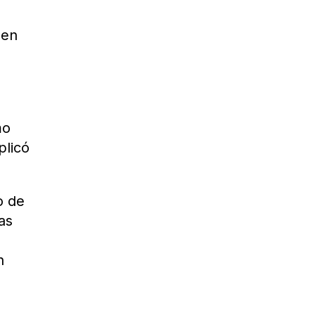
 en
l
mo
plicó
o de
as
n