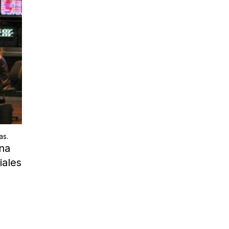
as.
na
iales
a