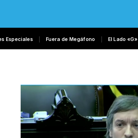
es Especiales
Fuera de Megáfono
El Lado «G»