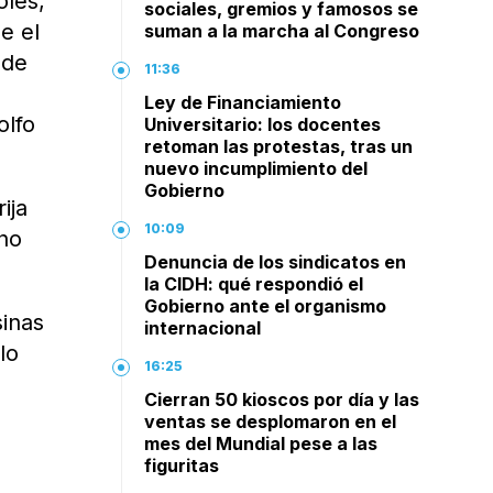
oles,
sociales, gremios y famosos se
e el
suman a la marcha al Congreso
 de
11:36
Ley de Financiamiento
olfo
Universitario: los docentes
retoman las protestas, tras un
nuevo incumplimiento del
Gobierno
ija
10:09
 no
Denuncia de los sindicatos en
la CIDH: qué respondió el
Gobierno ante el organismo
sinas
internacional
lo
16:25
Cierran 50 kioscos por día y las
ventas se desplomaron en el
mes del Mundial pese a las
figuritas