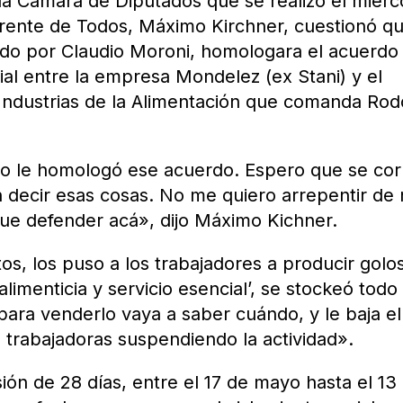
 la Cámara de Diputados que se realizó el miérc
Frente de Todos, Máximo Kirchner, cuestionó qu
cido por Claudio Moroni, homologara el acuerdo
ial entre la empresa Mondelez (ex Stani) y el
Industrias de la Alimentación que comanda Rod
 le homologó ese acuerdo. Espero que se corr
 decir esas cosas. No me quiero arrepentir de
ue defender acá», dijo Máximo Kichner.
os, los puso a los trabajadores a producir golo
alimenticia y servicio esencial’, se stockeó todo 
para venderlo vaya a saber cuándo, y le baja el
s trabajadoras suspendiendo la actividad».
ón de 28 días, entre el 17 de mayo hasta el 13