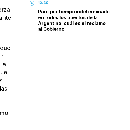
12:40
erza
Paro por tiempo indeterminado
rante
en todos los puertos de la
Argentina: cuál es el reclamo
al Gobierno
 que
án
 la
que
s
las
omo