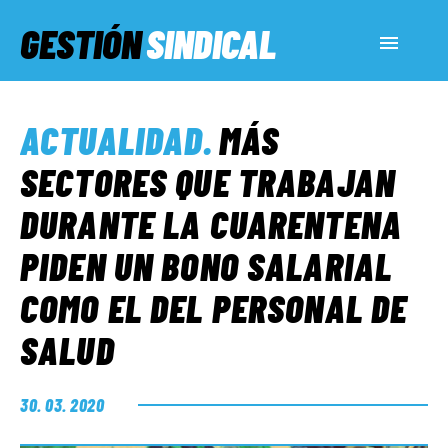
GESTIÓN
SINDICAL
ACTUALIDAD
ACTUALIDAD
.
MÁS
SERVICIOS SOCIALES
SECTORES QUE TRABAJAN
DURANTE LA CUARENTENA
INFORMES ESPECIALES
PIDEN UN BONO SALARIAL
COMO EL DEL PERSONAL DE
FUERA DE MEGÁFONO
SALUD
EL LADO «G»
30. 03. 2020