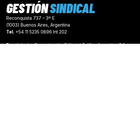
GESTIÓN
SINDICAL
Reconquista 737 – 3º E
(1003) Buenos Aires, Argentina
Tel.
+54 11 5235 0896 Int 202
Propietario:
Comunicación Editorial Gráfica Argentina S.A.
Número de Registro:
44103971
comercial@gestionsindical.com
redaccion@gestionsindical.com
Media Kit
Copyright © 2021.
Gestión Sindical. Todos Los Derechos
Reservados.
by