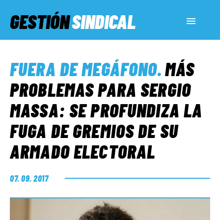
GESTIÓN
SINDICAL
ACTUALIDAD
FUERA DE MEGÁFONO
.
MÁS
SERVICIOS SOCIALES
PROBLEMAS PARA SERGIO
MASSA: SE PROFUNDIZA LA
INFORMES ESPECIALES
FUGA DE GREMIOS DE SU
ARMADO ELECTORAL
FUERA DE MEGÁFONO
07. 09. 2017
EL LADO «G»