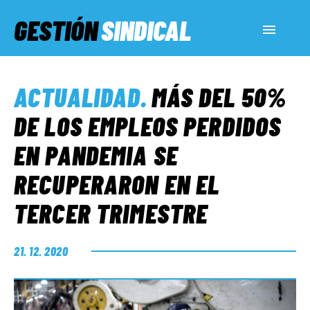
GESTIÓN
SINDICAL
ACTUALIDAD
ACTUALIDAD
.
MÁS DEL 50%
SERVICIOS SOCIALES
DE LOS EMPLEOS PERDIDOS
EN PANDEMIA SE
INFORMES ESPECIALES
RECUPERARON EN EL
TERCER TRIMESTRE
FUERA DE MEGÁFONO
21. 12. 2020
EL LADO «G»