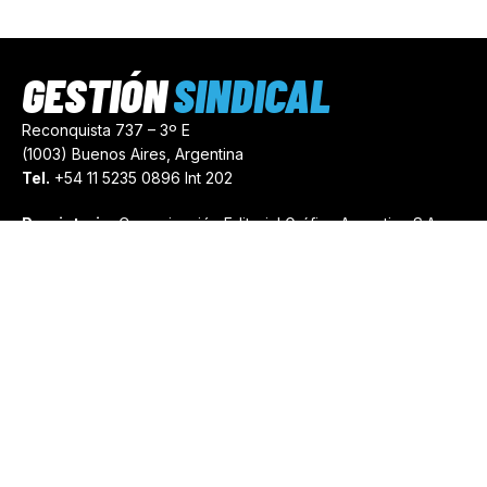
GESTIÓN
SINDICAL
Reconquista 737 – 3º E
(1003) Buenos Aires, Argentina
Tel.
+54 11 5235 0896 Int 202
Propietario:
Comunicación Editorial Gráfica Argentina S.A.
Número de Registro:
44103971
comercial@gestionsindical.com
redaccion@gestionsindical.com
Media Kit
Copyright © 2021.
Gestión Sindical. Todos Los Derechos
Reservados.