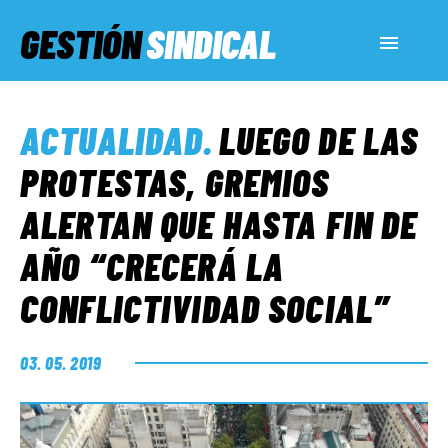
GESTIÓN
SINDICAL
ACTUALIDAD
ACTUALIDAD
.
LUEGO DE LAS
SERVICIOS SOCIALES
PROTESTAS, GREMIOS
ALERTAN QUE HASTA FIN DE
INFORMES ESPECIALES
AÑO “CRECERÁ LA
CONFLICTIVIDAD SOCIAL”
FUERA DE MEGÁFONO
03. 05. 2019
EL LADO «G»