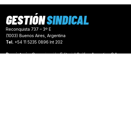
GESTIÓN
SINDICAL
Reconquista 737 – 3º E
(1003) Buenos Aires, Argentina
Tel.
+54 11 5235 0896 Int 202
Propietario:
Comunicación Editorial Gráfica Argentina S.A.
Número de Registro:
44103971
comercial@gestionsindical.com
redaccion@gestionsindical.com
Media Kit
Copyright © 2021.
Gestión Sindical. Todos Los Derechos
Reservados.