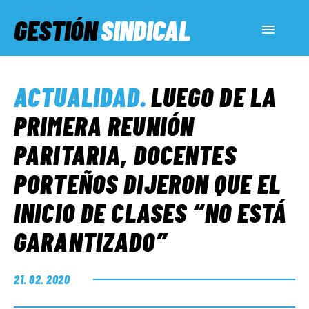
GESTIÓN
SINDICAL
ACTUALIDAD
ACTUALIDAD
.
LUEGO DE LA
SERVICIOS SOCIALES
PRIMERA REUNIÓN
PARITARIA, DOCENTES
INFORMES ESPECIALES
PORTEÑOS DIJERON QUE EL
INICIO DE CLASES “NO ESTÁ
FUERA DE MEGÁFONO
GARANTIZADO”
EL LADO «G»
21. 02. 2020