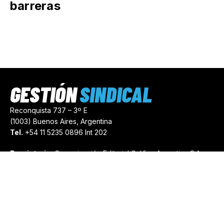
barreras
GESTIÓN
SINDICAL
Reconquista 737 – 3º E
(1003) Buenos Aires, Argentina
Tel.
+54 11 5235 0896 Int 202
Propietario:
Comunicación Editorial Gráfica Argentina S.A.
Número de Registro:
44103971
comercial@gestionsindical.com
redaccion@gestionsindical.com
Media Kit