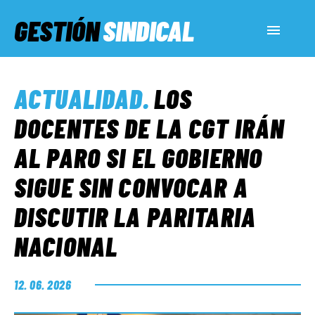
GESTIÓN
SINDICAL
ACTUALIDAD
ACTUALIDAD
.
LOS
SERVICIOS SOCIALES
DOCENTES DE LA CGT IRÁN
AL PARO SI EL GOBIERNO
INFORMES ESPECIALES
SIGUE SIN CONVOCAR A
DISCUTIR LA PARITARIA
FUERA DE MEGÁFONO
NACIONAL
EL LADO «G»
12. 06. 2026