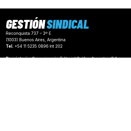
GESTIÓN
SINDICAL
Reconquista 737 – 3º E
(1003) Buenos Aires, Argentina
Tel.
+54 11 5235 0896 Int 202
Propietario:
Comunicación Editorial Gráfica Argentina S.A.
Número de Registro:
44103971
comercial@gestionsindical.com
redaccion@gestionsindical.com
Media Kit
Copyright © 2021.
Gestión Sindical. Todos Los Derechos
Reservados.