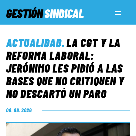
GESTIÓN
SINDICAL
ACTUALIDAD
ACTUALIDAD
.
LA CGT Y LA
SERVICIOS SOCIALES
REFORMA LABORAL:
JERÓNIMO LES PIDIÓ A LAS
INFORMES ESPECIALES
BASES QUE NO CRITIQUEN Y
NO DESCARTÓ UN PARO
FUERA DE MEGÁFONO
08. 06. 2026
EL LADO «G»