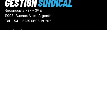
GESTIÓN
SINDICAL
Reconquista 737 – 3º E
(1003) Buenos Aires, Argentina
Tel.
+54 11 5235 0896 Int 202
Propietario:
Comunicación Editorial Gráfica Argentina S.A.
Número de Registro:
44103971
comercial@gestionsindical.com
redaccion@gestionsindical.com
Media Kit
Copyright © 2021.
Gestión Sindical. Todos Los Derechos
Reservados.
by