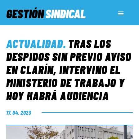
GESTIÓN
SINDICAL
ACTUALIDAD
ACTUALIDAD
.
TRAS LOS
SERVICIOS SOCIALES
DESPIDOS SIN PREVIO AVISO
EN CLARÍN, INTERVINO EL
INFORMES ESPECIALES
MINISTERIO DE TRABAJO Y
HOY HABRÁ AUDIENCIA
FUERA DE MEGÁFONO
17. 04. 2023
EL LADO «G»