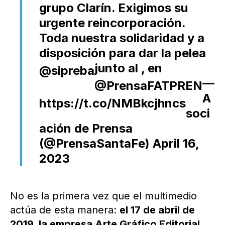
grupo Clarín. Exigimos su
urgente reincorporación.
Toda nuestra solidaridad y a
disposición para dar la pelea
junto al
, en
@sipreba
—
@PrensaFATPREN
A
https://t.co/NMBkcjhncs
soci
ación de Prensa
(@PrensaSantaFe)
April 16,
2023
No es la primera vez que el multimedio
actúa de esta manera:
el 17 de abril de
2019, la empresa Arte Gráfico Editorial