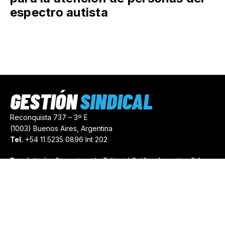
espectro autista
GESTIÓN
SINDICAL
Reconquista 737 – 3º E
(1003) Buenos Aires, Argentina
Tel.
+54 11 5235 0896 Int 202
Propietario:
Comunicación Editorial Gráfica Argentina S.A.
Número de Registro:
44103971
comercial@gestionsindical.com
redaccion@gestionsindical.com