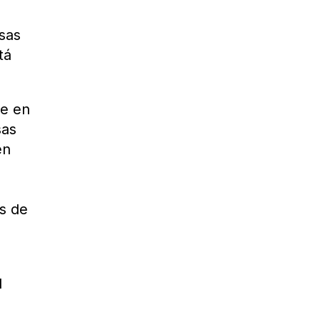
n
sas
tá
te en
sas
en
as de
l