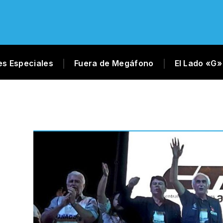
es Especiales
Fuera de Megáfono
El Lado «G»