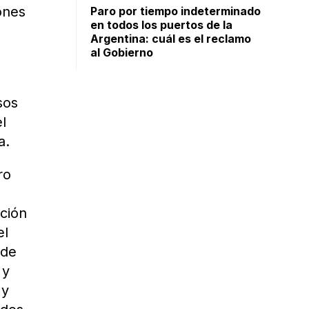
ones
Paro por tiempo indeterminado
en todos los puertos de la
Argentina: cuál es el reclamo
al Gobierno
sos
l
a.
ro
ución
el
 de
 y
 y