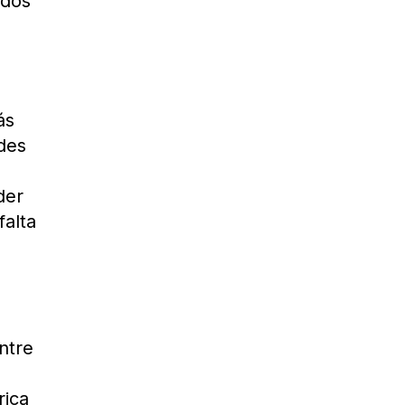
ados
ás
ades
der
falta
ntre
rica