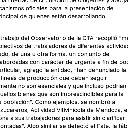
l, la libertad de circulación de dirigentes y abog
canismos oficiales para la presentación de
incipal de quienes están desarrollando
trabajo del Observatorio de la CTA recopiló “m
lectivos de trabajadores de diferentes activid
ado, de una u otra forma, un conjunto de
 abordadas con carácter de urgente a fin de po
articular, agregó la entidad, “han denunciado la 
as líneas de producción que deben seguir
mente no son esenciales y que incluso podrían
quellos bienes que son imprescindibles para la
la población”. Como ejemplos, se nombró a
zucareros, Actividad Vitivinícola de Mendoza, e
a a sus trabajadores para asistir sin clarificar
tadas”. Algo similar se detectó el Fate, la fáb