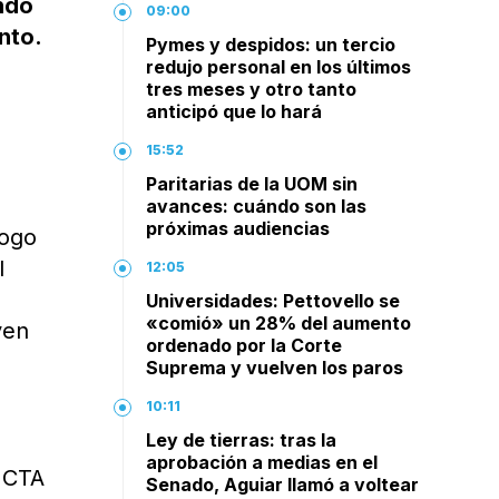
ando
09:00
nto.
Pymes y despidos: un tercio
redujo personal en los últimos
tres meses y otro tanto
anticipó que lo hará
15:52
Paritarias de la UOM sin
avances: cuándo son las
próximas audiencias
logo
l
12:05
Universidades: Pettovello se
«comió» un 28% del aumento
ven
ordenado por la Corte
Suprema y vuelven los paros
10:11
Ley de tierras: tras la
aprobación a medias en el
a CTA
Senado, Aguiar llamó a voltear