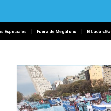
es Especiales
Fuera de Megáfono
El Lado «G»