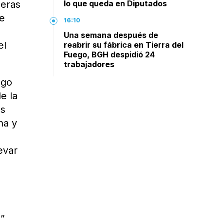
meras
lo que queda en Diputados
ue
16:10
Una semana después de
el
reabrir su fábrica en Tierra del
Fuego, BGH despidió 24
trabajadores
ugo
e la
es
na y
evar