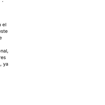
”.
 el
este
e
nal,
res
, ya
a