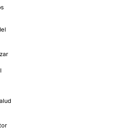
os
del
zar
l
Salud
tor