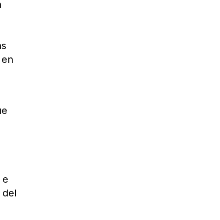
a
e
as
 en
ue
 e
 del