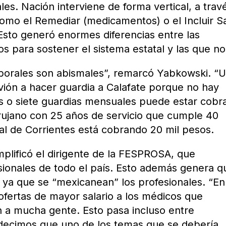
ales. Nación interviene de forma vertical, a trav
omo el Remediar (medicamentos) o el Incluir S
 Esto generó enormes diferencias entre las
s para sostener el sistema estatal y las que no
 laborales son abismales”, remarcó Yabkowski. “
avión a hacer guardia a Calafate porque no hay
eis o siete guardias mensuales puede estar cob
irujano con 25 años de servicio que cumple 40
al de Corrientes está cobrando 20 mil pesos.
mplificó el dirigente de la FESPROSA, que
sionales de todo el país. Esto además genera q
, ya que se “mexicanean” los profesionales. “En
fertas de mayor salario a los médicos que
ón a mucha gente. Esto pasa incluso entre
 decimos que uno de los temas que se debería