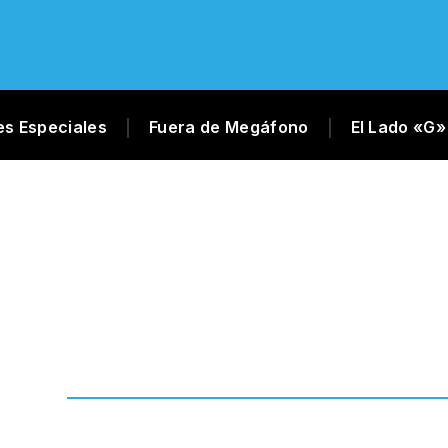
es Especiales
Fuera de Megáfono
El Lado «G»