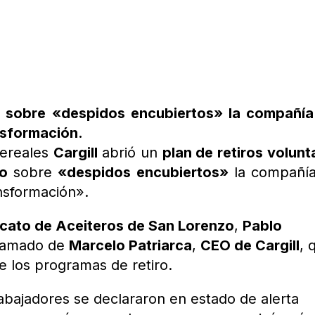
o sobre «despidos encubiertos» la compañía
nsformación.
cereales
Cargill
abrió un
plan de retiros volunt
io
sobre
«despidos encubiertos»
la compañía
nsformación».
icato de Aceiteros de San Lorenzo
,
Pablo
 llamado de
Marcelo Patriarca
,
CEO de Cargill
, 
e los programas de retiro.
 trabajadores se declararon en estado de alerta