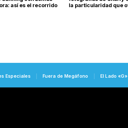
ra: así es el recorrido
la particularidad que 
es Especiales
Fuera de Megáfono
El Lado «G»