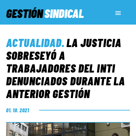
GESTIÓN
SINDICAL
ACTUALIDAD
ACTUALIDAD
.
LA JUSTICIA
SERVICIOS SOCIALES
SOBRESEYÓ A
TRABAJADORES DEL INTI
INFORMES ESPECIALES
DENUNCIADOS DURANTE LA
ANTERIOR GESTIÓN
FUERA DE MEGÁFONO
01. 10. 2021
EL LADO «G»