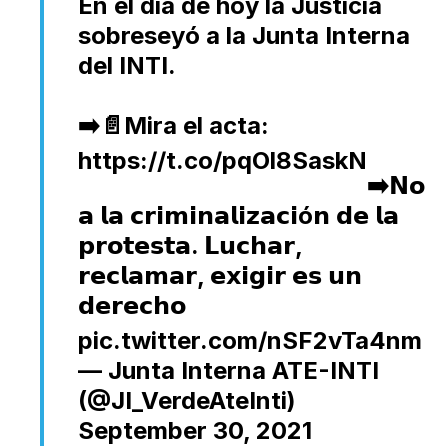
En el día de hoy la Justicia
sobreseyó a la Junta Interna
del INTI.
➡️📄Mira el acta:
https://t.co/pqOl8SaskN
➡️𝗡𝗼
𝗮 𝗹𝗮 𝗰𝗿𝗶𝗺𝗶𝗻𝗮𝗹𝗶𝘇𝗮𝗰𝗶ó𝗻 𝗱𝗲 𝗹𝗮
𝗽𝗿𝗼𝘁𝗲𝘀𝘁𝗮. 𝗟𝘂𝗰𝗵𝗮𝗿,
𝗿𝗲𝗰𝗹𝗮𝗺𝗮𝗿, 𝗲𝘅𝗶𝗴𝗶𝗿 𝗲𝘀 𝘂𝗻
𝗱𝗲𝗿𝗲𝗰𝗵𝗼
pic.twitter.com/nSF2vTa4nm
— Junta Interna ATE-INTI
(@JI_VerdeAteInti)
September 30, 2021