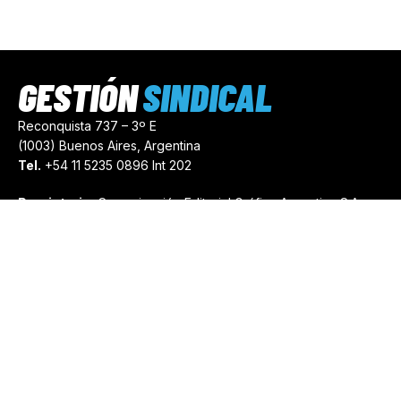
GESTIÓN
SINDICAL
Reconquista 737 – 3º E
(1003) Buenos Aires, Argentina
Tel.
+54 11 5235 0896 Int 202
Propietario:
Comunicación Editorial Gráfica Argentina S.A.
Número de Registro:
44103971
comercial@gestionsindical.com
redaccion@gestionsindical.com
Media Kit
Copyright © 2021.
Gestión Sindical. Todos Los Derechos