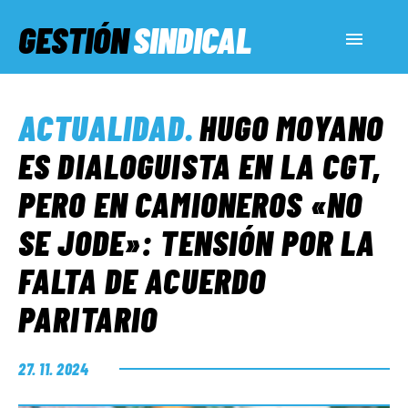
GESTIÓN
SINDICAL
ACTUALIDAD
ACTUALIDAD
.
HUGO MOYANO
SERVICIOS SOCIALES
ES DIALOGUISTA EN LA CGT,
PERO EN CAMIONEROS «NO
INFORMES ESPECIALES
SE JODE»: TENSIÓN POR LA
FALTA DE ACUERDO
FUERA DE MEGÁFONO
PARITARIO
EL LADO «G»
27. 11. 2024