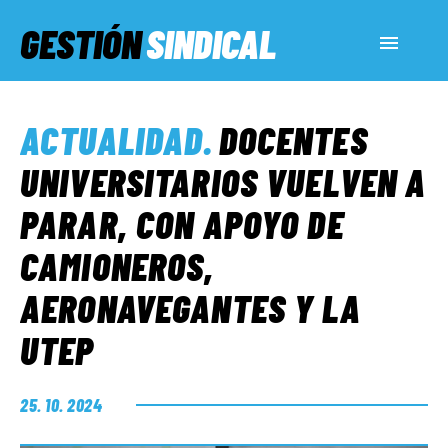
GESTIÓN
SINDICAL
ACTUALIDAD
ACTUALIDAD
.
DOCENTES
SERVICIOS SOCIALES
UNIVERSITARIOS VUELVEN A
PARAR, CON APOYO DE
INFORMES ESPECIALES
CAMIONEROS,
AERONAVEGANTES Y LA
FUERA DE MEGÁFONO
UTEP
EL LADO «G»
25. 10. 2024