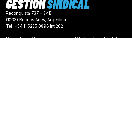
GESTIÓN
SINDICAL
Reconquista 737 – 3º E
(1003) Buenos Aires, Argentina
Tel.
+54 11 5235 0896 Int 202
Propietario:
Comunicación Editorial Gráfica Argentina S.A.
Número de Registro:
44103971
comercial@gestionsindical.com
redaccion@gestionsindical.com
Media Kit
Copyright © 2021.
Gestión Sindical. Todos Los Derechos
Reservados.
by