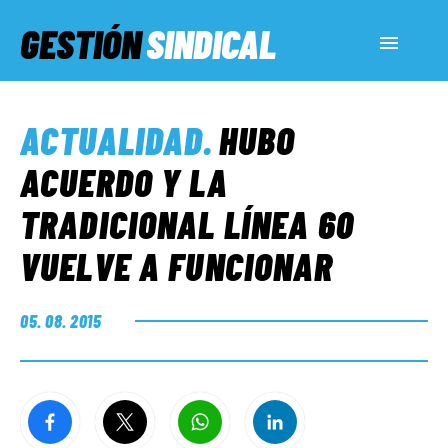
GESTIÓN
SINDICAL
ACTUALIDAD
ACTUALIDAD
.
HUBO
SERVICIOS SOCIALES
ACUERDO Y LA
TRADICIONAL LÍNEA 60
INFORMES ESPECIALES
VUELVE A FUNCIONAR
FUERA DE MEGÁFONO
05. 08. 2015
EL LADO «G»