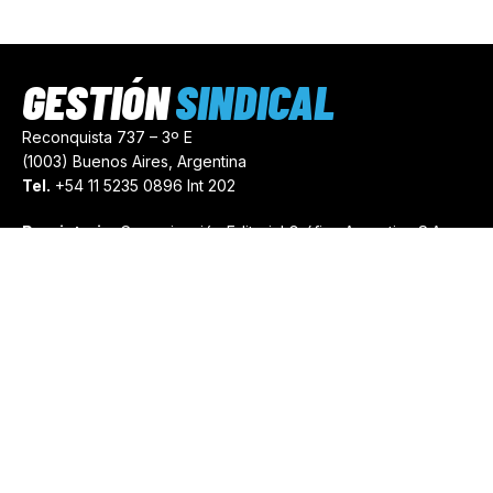
GESTIÓN
SINDICAL
Reconquista 737 – 3º E
(1003) Buenos Aires, Argentina
Tel.
+54 11 5235 0896 Int 202
Propietario:
Comunicación Editorial Gráfica Argentina S.A.
Número de Registro:
44103971
comercial@gestionsindical.com
redaccion@gestionsindical.com
Media Kit
Copyright © 2021.
Gestión Sindical. Todos Los Derechos
Reservados.