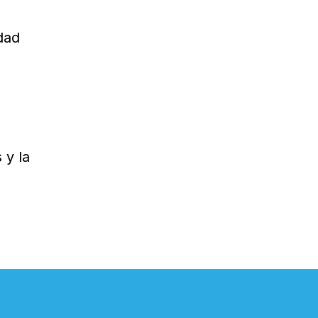
dad
 y la