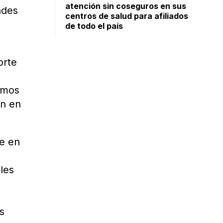
atención sin coseguros en sus
ades
centros de salud para afiliados
de todo el país
orte
emos
ón en
ue en
les
s