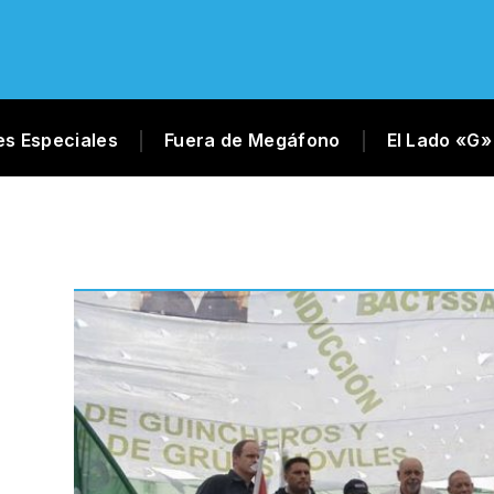
es Especiales
Fuera de Megáfono
El Lado «G»