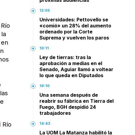
próximas audiencias
12:05
Universidades: Pettovello se
 Río
«comió» un 28% del aumento
ordenado por la Corte
 la
Suprema y vuelven los paros
 en
10:11
un
Ley de tierras: tras la
imos
aprobación a medias en el
Senado, Aguiar llamó a voltear
lo que queda en Diputados
e
16:10
las
Una semana después de
de
reabrir su fábrica en Tierra del
Fuego, BGH despidió 24
trabajadores
l Río
14:43
La UOM La Matanza habilitó la