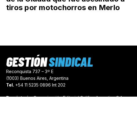
tiros por motochorros en Merlo
GESTIÓN
SINDICAL
Reconquista 737 – 3º E
(1003) Buenos Aires, Argentina
Tel.
+54 11 5235 0896 Int 202
Propietario:
Comunicación Editorial Gráfica Argentina S.A.
Número de Registro:
44103971
comercial@gestionsindical.com
redaccion@gestionsindical.com