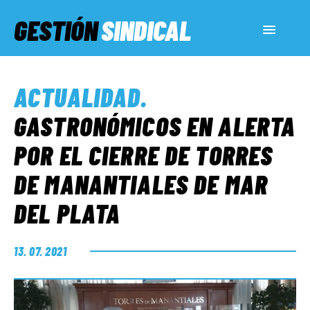
GESTIÓN
SINDICAL
ACTUALIDAD
ACTUALIDAD
.
SERVICIOS SOCIALES
GASTRONÓMICOS EN ALERTA
POR EL CIERRE DE TORRES
INFORMES ESPECIALES
DE MANANTIALES DE MAR
DEL PLATA
FUERA DE MEGÁFONO
13. 07. 2021
EL LADO «G»