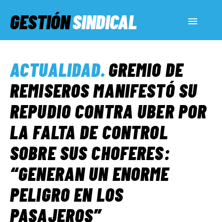
GESTIÓN
SINDICAL
ACTUALIDAD
ACTUALIDAD
.
GREMIO DE
SERVICIOS SOCIALES
REMISEROS MANIFESTÓ SU
REPUDIO CONTRA UBER POR
INFORMES ESPECIALES
LA FALTA DE CONTROL
SOBRE SUS CHOFERES:
FUERA DE MEGÁFONO
“GENERAN UN ENORME
EL LADO «G»
PELIGRO EN LOS
PASAJEROS”