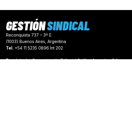
GESTIÓN
SINDICAL
Reconquista 737 – 3º E
(1003) Buenos Aires, Argentina
Tel.
+54 11 5235 0896 Int 202
Propietario:
Comunicación Editorial Gráfica Argentina S.A.
Número de Registro:
44103971
comercial@gestionsindical.com
redaccion@gestionsindical.com
Media Kit
Copyright © 2021.
Gestión Sindical. Todos Los Derechos
Reservados.