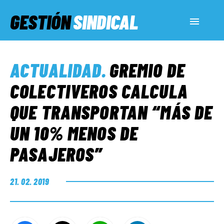
GESTIÓN
SINDICAL
ACTUALIDAD
ACTUALIDAD
.
GREMIO DE
SERVICIOS SOCIALES
COLECTIVEROS CALCULA
QUE TRANSPORTAN “MÁS DE
INFORMES ESPECIALES
UN 10% MENOS DE
PASAJEROS”
FUERA DE MEGÁFONO
21. 02. 2019
EL LADO «G»