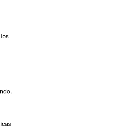
 los
endo.
icas