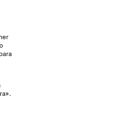
mer
to
para
a
ra».