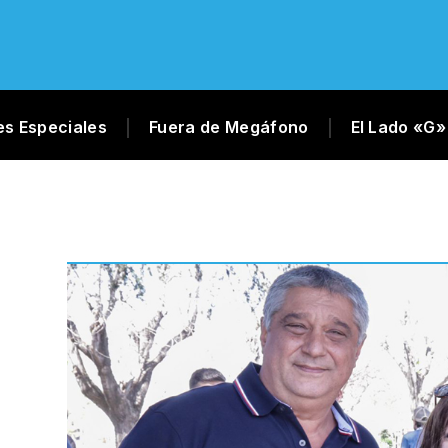
es Especiales
Fuera de Megáfono
El Lado «G»