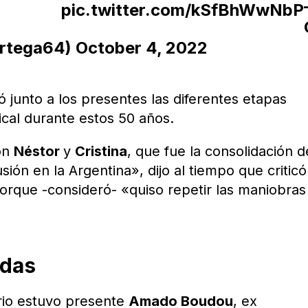
pic.twitter.com/kSfBhWwNbP
ortega64)
October 4, 2022
ó junto a los presentes las diferentes etapas
dical durante estos 50 años.
on
Néstor
y
Cristina
, que fue la consolidación d
sión en la Argentina», dijo al tiempo que criticó
orque -consideró- «quiso repetir las maniobras
adas
ario estuvo presente
Amado Boudou
, ex