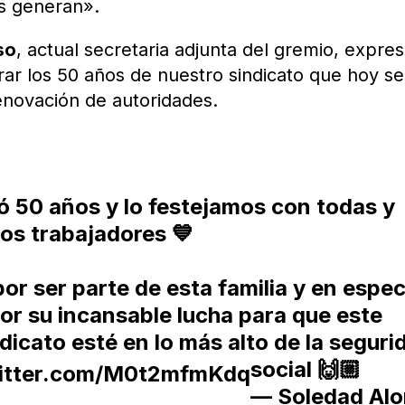
os generan».
so
, actual secretaria adjunta del gremio, expres
ar los 50 años de nuestro sindicato que hoy se
enovación de autoridades.
ó 50 años y lo festejamos con todas y
los trabajadores 💙
or ser parte de esta familia y en espec
or su incansable lucha para que este
dicato esté en lo más alto de la seguri
social 🙌🏼
witter.com/M0t2mfmKdq
— Soledad Al