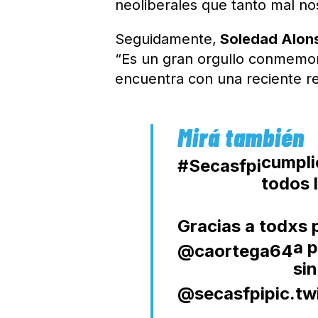
neoliberales que tanto mal n
Seguidamente,
Soledad Alon
“Es un gran orgullo conmemor
encuentra con una reciente r
cumpli
#Secasfpi
todos 
Gracias a todxs p
a
p
@caortega64
sin
@secasfpi
pic.t