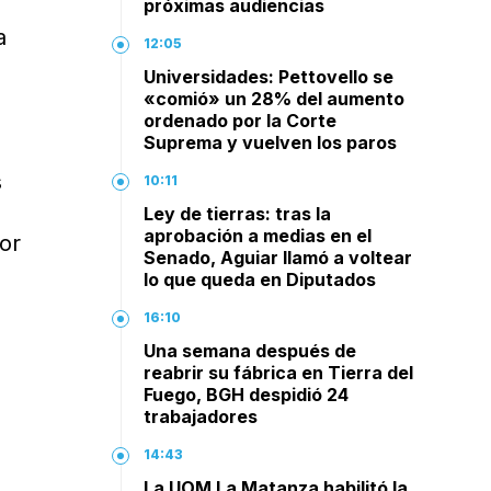
próximas audiencias
a
12:05
Universidades: Pettovello se
«comió» un 28% del aumento
ordenado por la Corte
Suprema y vuelven los paros
s
10:11
l
Ley de tierras: tras la
aprobación a medias en el
or
Senado, Aguiar llamó a voltear
lo que queda en Diputados
16:10
Una semana después de
reabrir su fábrica en Tierra del
Fuego, BGH despidió 24
trabajadores
14:43
La UOM La Matanza habilitó la