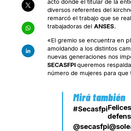
acto donde el titular de la ent
diversos referentes del kirchn
remarcó el trabajo que se real
trabajadoras del
ANSES
.
«El gremio se encuentra en p
amoldando a los distintos cam
nuevas generaciones nos im
SECASFPI
queremos respaldar
número de mujeres para que t
Felice
#Secasfpi
defens
@secasfpi
@sole