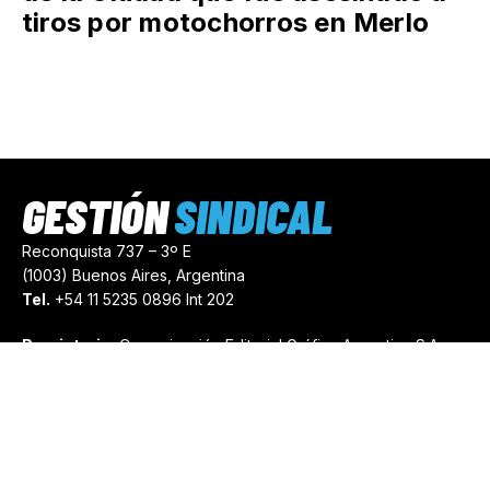
tiros por motochorros en Merlo
GESTIÓN
SINDICAL
Reconquista 737 – 3º E
(1003) Buenos Aires, Argentina
Tel.
+54 11 5235 0896 Int 202
Propietario:
Comunicación Editorial Gráfica Argentina S.A.
Número de Registro:
44103971
comercial@gestionsindical.com
redaccion@gestionsindical.com