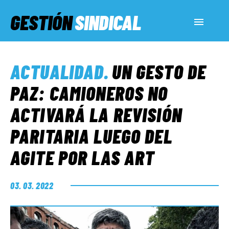
GESTIÓN
SINDICAL
ACTUALIDAD
ACTUALIDAD
.
UN GESTO DE
SERVICIOS SOCIALES
PAZ: CAMIONEROS NO
ACTIVARÁ LA REVISIÓN
INFORMES ESPECIALES
PARITARIA LUEGO DEL
AGITE POR LAS ART
FUERA DE MEGÁFONO
03. 03. 2022
EL LADO «G»