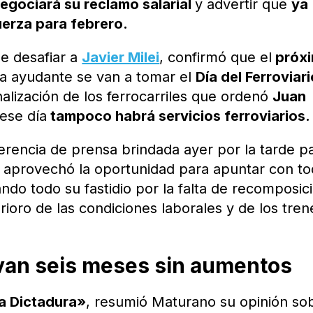
egociará su reclamo salarial
y advertir que
ya
erza para febrero.
e desafiar a
Javier Milei
, confirmó que el
próx
a ayudante se van a tomar el
Día del Ferroviar
lización de los ferrocarriles que ordenó
Juan
 ese día
tampoco habrá servicios ferroviarios.
ferencia de prensa brindada ayer por la tarde p
 Y aprovechó la oportunidad para apuntar con t
ndo todo su fastidio por la falta de recomposic
erioro de las condiciones laborales y de los tren
evan seis meses sin aumentos
la Dictadura»
, resumió Maturano su opinión so