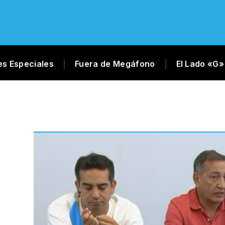
es Especiales
Fuera de Megáfono
El Lado «G»