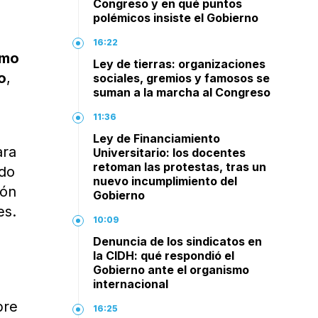
Congreso y en qué puntos
polémicos insiste el Gobierno
16:22
imo
Ley de tierras: organizaciones
io
,
sociales, gremios y famosos se
suman a la marcha al Congreso
11:36
Ley de Financiamiento
ara
Universitario: los docentes
retoman las protestas, tras un
odo
nuevo incumplimiento del
ión
Gobierno
es.
10:09
Denuncia de los sindicatos en
la CIDH: qué respondió el
Gobierno ante el organismo
internacional
bre
16:25