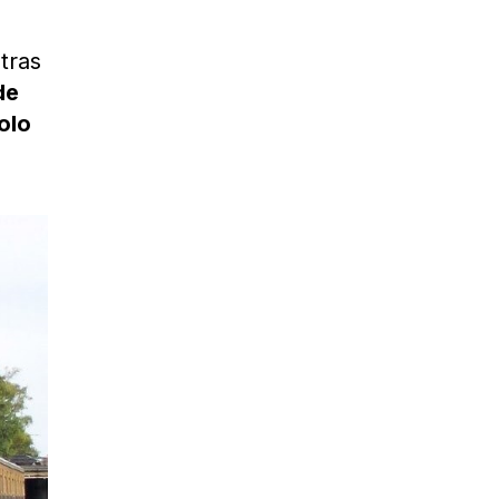
tras
de
olo