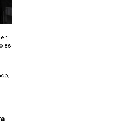
 en
o es
odo,
ra