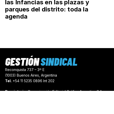
las Infancias en las plazas y
parques del distrito: toda la
agenda
GESTIÓN
SINDICAL
Reconquista 737 – 3º E
(1003) Buenos Aires, Argentina
Tel.
+54 11 5235 0896 Int 202
Propietario:
Comunicación Editorial Gráfica Argentina S.A.
Número de Registro:
44103971
comercial@gestionsindical.com
redaccion@gestionsindical.com