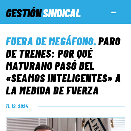
GESTIÓN
SINDICAL
ACTUALIDAD
FUERA DE MEGÁFONO
.
PARO
SERVICIOS SOCIALES
DE TRENES: POR QUÉ
MATURANO PASÓ DEL
INFORMES ESPECIALES
«SEAMOS INTELIGENTES» A
LA MEDIDA DE FUERZA
FUERA DE MEGÁFONO
11. 12. 2024
EL LADO «G»