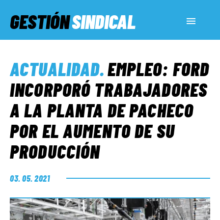
GESTIÓN
SINDICAL
ACTUALIDAD
ACTUALIDAD
.
EMPLEO: FORD
SERVICIOS SOCIALES
INCORPORÓ TRABAJADORES
A LA PLANTA DE PACHECO
INFORMES ESPECIALES
POR EL AUMENTO DE SU
PRODUCCIÓN
FUERA DE MEGÁFONO
03. 05. 2021
EL LADO «G»