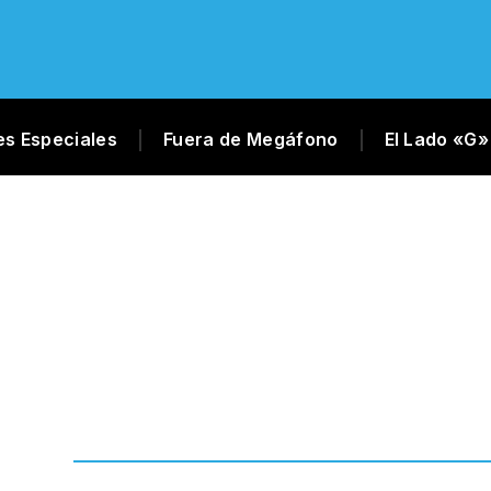
es Especiales
Fuera de Megáfono
El Lado «G»