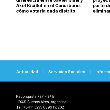
diferencia entre Javier Milei y
proyect
Axel Kicillof en el Conurbano:
parte d
cómo votaría cada distrito
elimina
Actualidad
Servicios Sociales
Inform
Reconquista 737 – 3º E
(1003) Buenos Aires, Argentina
Tel.
+54 11 5235 0896 Int 202