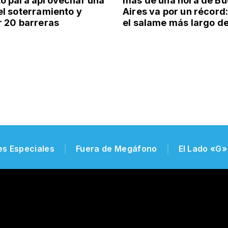
o para aprovechar una
más de una hora de B
el soterramiento y
Aires va por un récord
r 20 barreras
el salame más largo de
es Especiales
Fuera de Megáfono
El Lado «G»