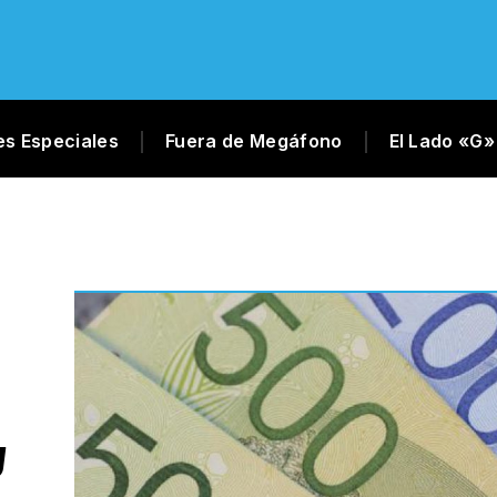
es Especiales
Fuera de Megáfono
El Lado «G»
U