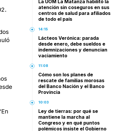
La UOM La Matanza habilitó la
atención sin coseguros en sus
02.
centros de salud para afiliados
de todo el país
14:15
rdos
Lácteos Verónica: parada
muló
desde enero, debe sueldos e
indemnizaciones y denuncian
vaciamiento
11:08
Cómo son los planes de
nos
rescate de familias morosas
desde
del Banco Nación y el Banco
Provincia
10:03
“En
Ley de tierras: por qué se
mantiene la marcha al
Congreso y en qué puntos
polémicos insiste el Gobierno