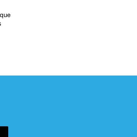
 que
s