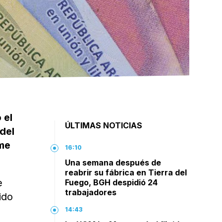
 el
ÚLTIMAS NOTICIAS
del
rme
16:10
Una semana después de
reabrir su fábrica en Tierra del
e
Fuego, BGH despidió 24
trabajadores
ido
14:43