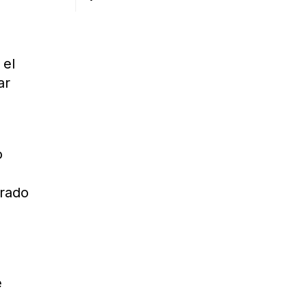
 el
ar
o
trado
e