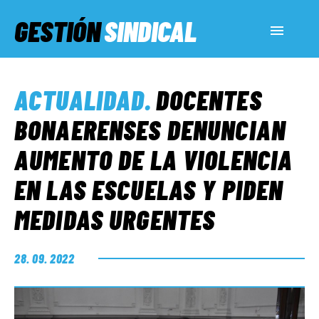
GESTIÓN
SINDICAL
ACTUALIDAD
ACTUALIDAD
.
DOCENTES
SERVICIOS SOCIALES
BONAERENSES DENUNCIAN
AUMENTO DE LA VIOLENCIA
INFORMES ESPECIALES
EN LAS ESCUELAS Y PIDEN
MEDIDAS URGENTES
FUERA DE MEGÁFONO
28. 09. 2022
EL LADO «G»