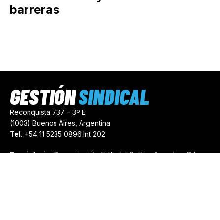
barreras
GESTIÓN
SINDICAL
Reconquista 737 – 3º E
(1003) Buenos Aires, Argentina
Tel.
+54 11 5235 0896 Int 202
Propietario:
Comunicación Editorial Gráfica Argentina S.A.
Número de Registro:
44103971
comercial@gestionsindical.com
redaccion@gestionsindical.com
Media Kit