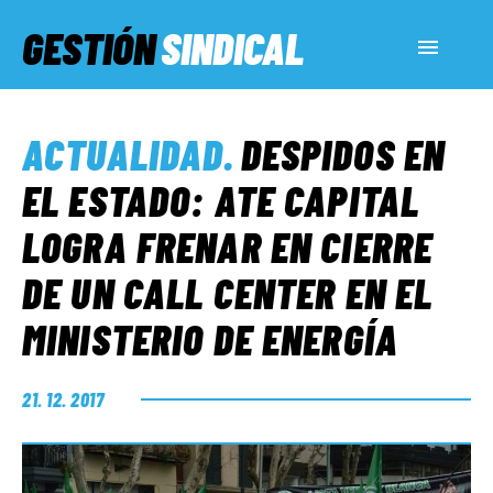
GESTIÓN
SINDICAL
ACTUALIDAD
ACTUALIDAD
.
DESPIDOS EN
SERVICIOS SOCIALES
EL ESTADO: ATE CAPITAL
LOGRA FRENAR EN CIERRE
INFORMES ESPECIALES
DE UN CALL CENTER EN EL
MINISTERIO DE ENERGÍA
FUERA DE MEGÁFONO
21. 12. 2017
EL LADO «G»