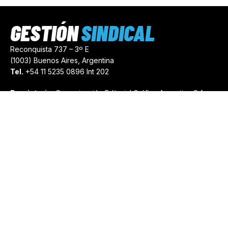
GESTIÓN
SINDICAL
Reconquista 737 – 3º E
(1003) Buenos Aires, Argentina
Tel.
+54 11 5235 0896 Int 202
Propietario:
Comunicación Editorial Gráfica Argentina S.A.
Número de Registro:
44103971
comercial@gestionsindical.com
redaccion@gestionsindical.com
Media Kit
Copyright © 2021.
Gestión Sindical. Todos Los Derechos
Reservados.