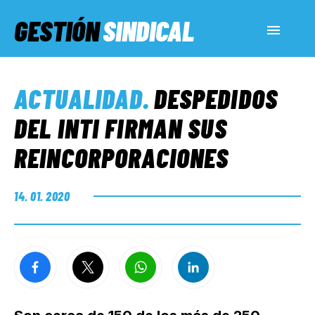
GESTIÓN
SINDICAL
ACTUALIDAD
ACTUALIDAD
.
DESPEDIDOS
SERVICIOS SOCIALES
DEL INTI FIRMAN SUS
REINCORPORACIONES
INFORMES ESPECIALES
14. 01. 2020
FUERA DE MEGÁFONO
EL LADO «G»