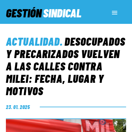
GESTIÓN
SINDICAL
ACTUALIDAD
ACTUALIDAD
.
DESOCUPADOS
SERVICIOS SOCIALES
Y PRECARIZADOS VUELVEN
A LAS CALLES CONTRA
INFORMES ESPECIALES
MILEI: FECHA, LUGAR Y
MOTIVOS
FUERA DE MEGÁFONO
23. 01. 2025
EL LADO «G»