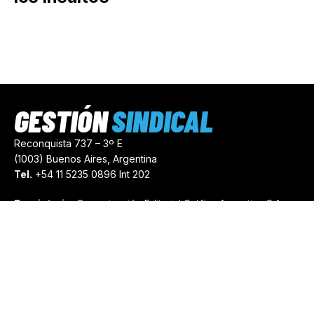
GESTIÓN
SINDICAL
Reconquista 737 – 3º E
(1003) Buenos Aires, Argentina
Tel.
+54 11 5235 0896 Int 202
Propietario:
Comunicación Editorial Gráfica Argentina S.A.
Número de Registro:
44103971
comercial@gestionsindical.com
redaccion@gestionsindical.com
Media Kit