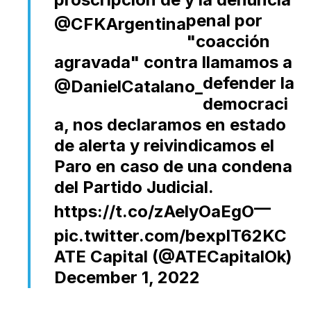
penal por
@CFKArgentina
"coacción
agravada" contra
llamamos a
defender la
@DanielCatalano_
democraci
a, nos declaramos en estado
de alerta y reivindicamos el
Paro en caso de una condena
del Partido Judicial.
—
https://t.co/zAelyOaEgO
pic.twitter.com/bexplT62KC
ATE Capital (@ATECapitalOk)
December 1, 2022