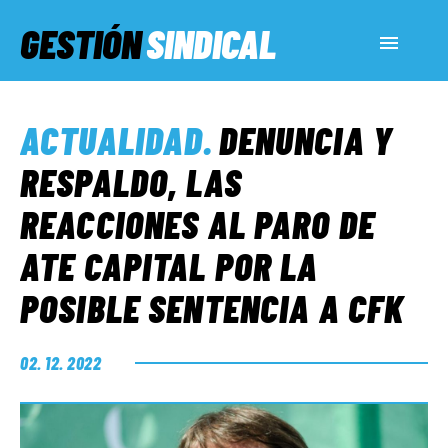
GESTIÓN
SINDICAL
ACTUALIDAD
ACTUALIDAD
.
DENUNCIA Y
SERVICIOS SOCIALES
RESPALDO, LAS
REACCIONES AL PARO DE
INFORMES ESPECIALES
ATE CAPITAL POR LA
POSIBLE SENTENCIA A CFK
FUERA DE MEGÁFONO
02. 12. 2022
EL LADO «G»