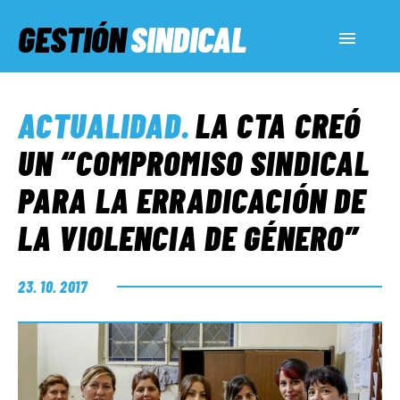
GESTIÓN
SINDICAL
ACTUALIDAD
ACTUALIDAD
.
LA CTA CREÓ
SERVICIOS SOCIALES
UN “COMPROMISO SINDICAL
PARA LA ERRADICACIÓN DE
INFORMES ESPECIALES
LA VIOLENCIA DE GÉNERO”
FUERA DE MEGÁFONO
23. 10. 2017
EL LADO «G»