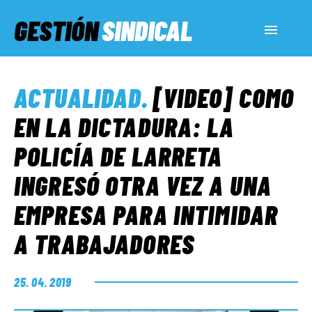
GESTIÓN
SINDICAL
ACTUALIDAD
ACTUALIDAD
.
[VIDEO] COMO
SERVICIOS SOCIALES
EN LA DICTADURA: LA
POLICÍA DE LARRETA
INFORMES ESPECIALES
INGRESÓ OTRA VEZ A UNA
EMPRESA PARA INTIMIDAR
FUERA DE MEGÁFONO
A TRABAJADORES
EL LADO «G»
25. 04. 2019