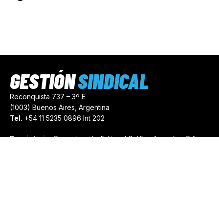
GESTIÓN
SINDICAL
Reconquista 737 – 3º E
(1003) Buenos Aires, Argentina
Tel.
+54 11 5235 0896 Int 202
Propietario:
Comunicación Editorial Gráfica Argentina S.A.
Número de Registro:
44103971
comercial@gestionsindical.com
redaccion@gestionsindical.com
Media Kit