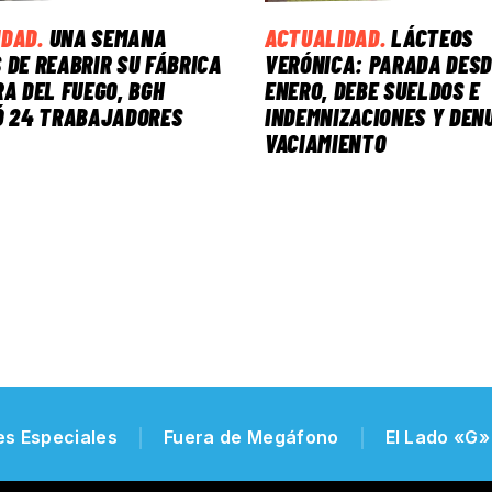
IDAD
.
UNA SEMANA
ACTUALIDAD
.
LÁCTEOS
 DE REABRIR SU FÁBRICA
VERÓNICA: PARADA DESD
RA DEL FUEGO, BGH
ENERO, DEBE SUELDOS E
Ó 24 TRABAJADORES
INDEMNIZACIONES Y DEN
VACIAMIENTO
es Especiales
Fuera de Megáfono
El Lado «G»