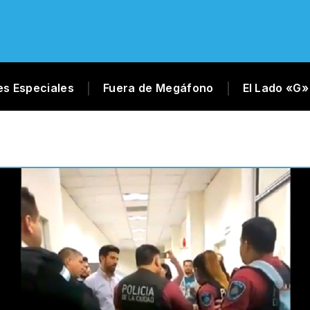
es Especiales
Fuera de Megáfono
El Lado «G»