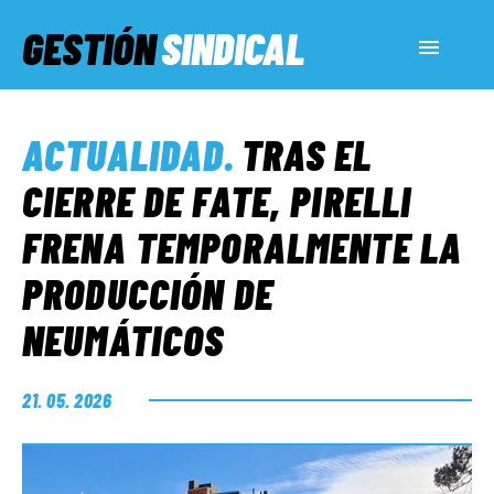
GESTIÓN
SINDICAL
ACTUALIDAD
ACTUALIDAD
.
TRAS EL
SERVICIOS SOCIALES
CIERRE DE FATE, PIRELLI
FRENA TEMPORALMENTE LA
INFORMES ESPECIALES
PRODUCCIÓN DE
NEUMÁTICOS
FUERA DE MEGÁFONO
21. 05. 2026
EL LADO «G»