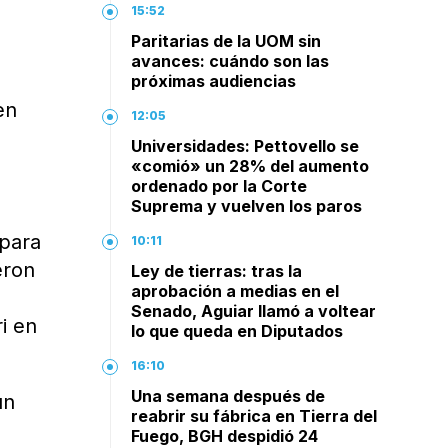
15:52
Paritarias de la UOM sin
avances: cuándo son las
próximas audiencias
en
12:05
a
Universidades: Pettovello se
«comió» un 28% del aumento
ordenado por la Corte
Suprema y vuelven los paros
 para
10:11
eron
Ley de tierras: tras la
aprobación a medias en el
Senado, Aguiar llamó a voltear
i en
lo que queda en Diputados
16:10
Una semana después de
un
reabrir su fábrica en Tierra del
Fuego, BGH despidió 24