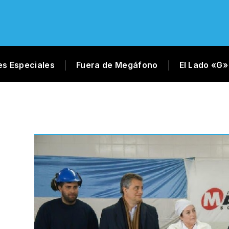
es Especiales
Fuera de Megáfono
El Lado «G»