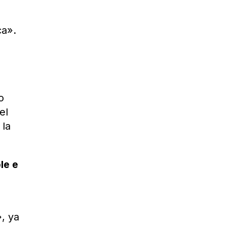
ca».
o
el
 la
le e
, ya