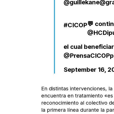
@guillekane
@gra
💬
contin
#CICOP
@HCDip
el cual beneficia
@PrensaCICOP
p
September 16, 2
En distintas intervenciones, l
encuentra en tratamiento «es 
reconocimiento al colectivo d
la primera línea durante la p