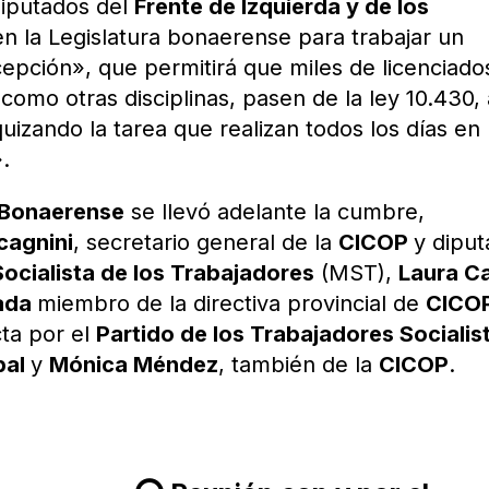
diputados del
Frente de Izquierda y de los
n la Legislatura bonaerense para trabajar un
epción», que permitirá que miles de licenciado
 como otras disciplinas, pasen de la ley 10.430, 
uizando la tarea que realizan todos los días en 
.
 Bonaerense
se llevó adelante la cumbre,
cagnini
, secretario general de la
CICOP
y dipu
ocialista de los Trabajadores
(MST),
Laura C
ada
miembro de la directiva provincial de
CICO
cta por el
Partido de los Trabajadores Socialis
bal
y
Mónica Méndez
, también de la
CICOP
.