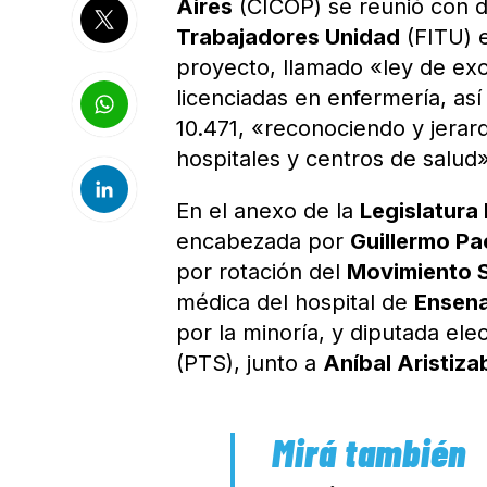
Aires
(CICOP) se reunió con 
Trabajadores Unidad
(FITU) e
proyecto, llamado «ley de exc
licenciadas en enfermería, así
10.471, «reconociendo y jerarq
hospitales y centros de salud»
En el anexo de la
Legislatura
encabezada por
Guillermo Pa
por rotación del
Movimiento S
médica del hospital de
Ensen
por la minoría, y diputada ele
(PTS), junto a
Aníbal Aristiza