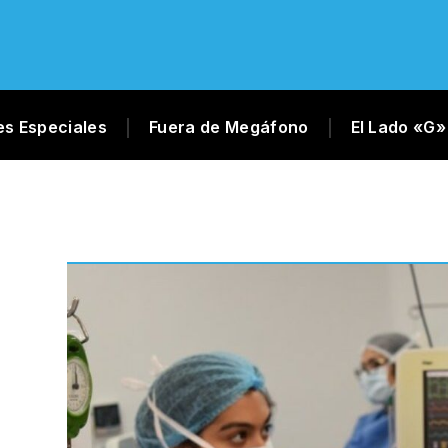
es Especiales
Fuera de Megáfono
El Lado «G»