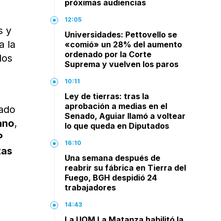
próximas audiencias
12:05
s y
Universidades: Pettovello se
a la
«comió» un 28% del aumento
ordenado por la Corte
los
Suprema y vuelven los paros
10:11
Ley de tierras: tras la
aprobación a medias en el
tado
Senado, Aguiar llamó a voltear
ano
,
lo que queda en Diputados
P
16:10
tas
Una semana después de
reabrir su fábrica en Tierra del
Fuego, BGH despidió 24
trabajadores
14:43
La UOM La Matanza habilitó la