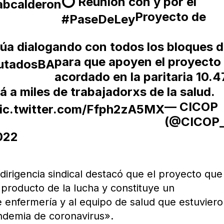
⭕ Reunión con
y
por el
bcalderon
Proyecto de
#PaseDeLey
úa dialogando con todos los bloques 
para que apoyen el proyecto
utadosBA
acordado en la paritaria 10.4
rá a miles de trabajadorxs de la salud.
— CICOP
ic.twitter.com/Ffph2zA5MX
(@CICOP_
022
a dirigencia sindical destacó que el proyecto que
producto de la lucha y constituye un
e enfermería y al equipo de salud que estuvier
andemia de coronavirus».