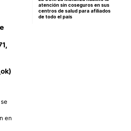
atención sin coseguros en sus
centros de salud para afiliados
de todo el país
de
71,
ok)
 se
on en