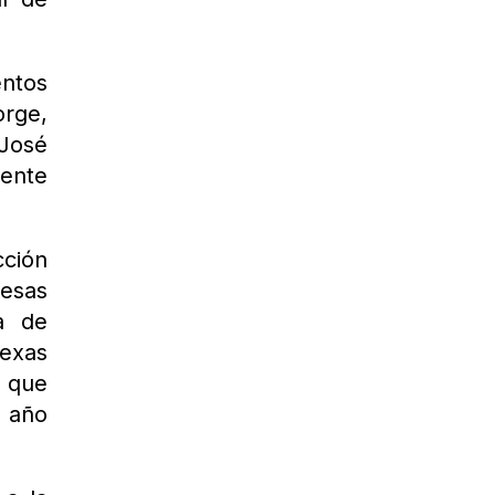
entos
orge,
 José
mente
ción
esas
a de
Texas
 que
l año