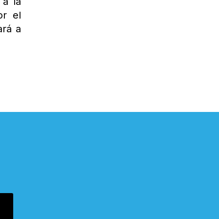
 a la
or el
ará a