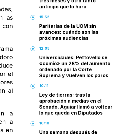
tres meses y otro tanto
anticipó que lo hará
ades,
n las
15:52
a con
Paritarias de la UOM sin
avances: cuándo son las
próximas audiencias
drama
12:05
odoro
Universidades: Pettovello se
«comió» un 28% del aumento
duce
ordenado por la Corte
or el
Suprema y vuelven los paros
dores
10:11
an al
Ley de tierras: tras la
aprobación a medias en el
Senado, Aguiar llamó a voltear
en la
lo que queda en Diputados
en la
16:10
za en
Una semana después de