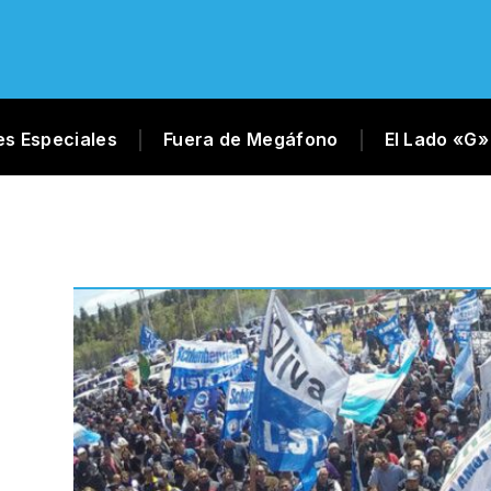
es Especiales
Fuera de Megáfono
El Lado «G»