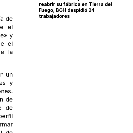
reabrir su fábrica en Tierra del
Fuego, BGH despidió 24
trabajadores
ía de
e el
le» y
e el
e la
on un
nes y
ones.
an de
e de
erfil
irmar
al de