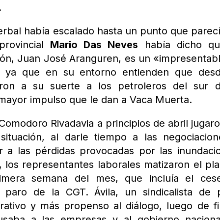
.
verbal había escalado hasta un punto que parec
provincial
Mario Das Neves
había dicho qu
ción, Juan José Aranguren, es un «impresentab
a, ya que en su entorno entienden que desd
ron a su suerte a los petroleros del sur d
 mayor impulso que le dan a Vaca Muerta.
 Comodoro Rivadavia a principios de abril jugar
ituación, al darle tiempo a las negociacio
or a las pérdidas provocadas por las inundaci
 los representantes laborales matizaron el pl
rimera semana del mes, que incluía el ces
 paro de la CGT. Ávila, un sindicalista de p
rativo y más propenso al diálogo, luego de f
cusaba a las empresas y al gobierno nacion