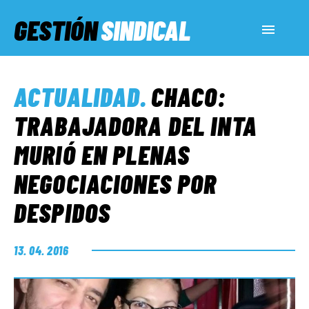
GESTIÓN
SINDICAL
ACTUALIDAD
ACTUALIDAD
.
CHACO:
SERVICIOS SOCIALES
TRABAJADORA DEL INTA
MURIÓ EN PLENAS
INFORMES ESPECIALES
NEGOCIACIONES POR
DESPIDOS
FUERA DE MEGÁFONO
13. 04. 2016
EL LADO «G»