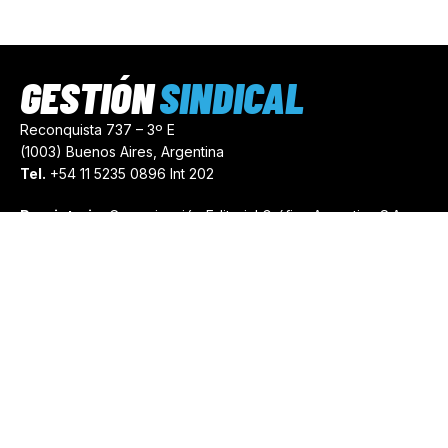
GESTIÓN
SINDICAL
Reconquista 737 – 3º E
(1003) Buenos Aires, Argentina
Tel.
+54 11 5235 0896 Int 202
Propietario:
Comunicación Editorial Gráfica Argentina S.A.
Número de Registro:
44103971
comercial@gestionsindical.com
redaccion@gestionsindical.com
Media Kit
Copyright © 2021.
Gestión Sindical. Todos Los Derechos
Reservados.