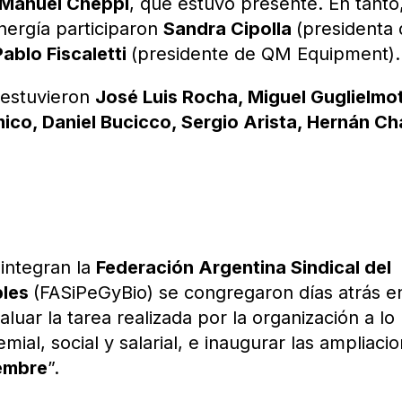
Manuel Cheppi
, que estuvo presente. En tanto
nergía participaron
Sandra Cipolla
(presidenta
Pablo Fiscaletti
(presidente de QM Equipment).
s estuvieron
José Luis Rocha, Miguel Guglielmot
co, Daniel Bucicco, Sergio Arista, Hernán Ch
 integran la
Federación Argentina Sindical del
bles
(FASiPeGyBio) se congregaron días atrás en
luar la tarea realizada por la organización a lo
mial, social y salarial, e inaugurar las ampliaci
iembre
”.