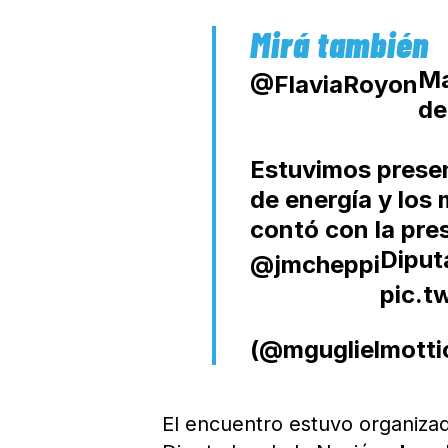
Ma
@FlaviaRoyon
de
Estuvimos presen
de energía y los
contó con la pre
Diput
@jmcheppi
pic.
(@mguglielmotti
El encuentro estuvo organizad