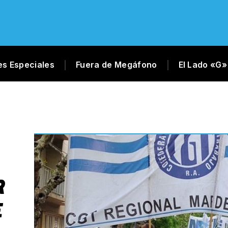
es Especiales
Fuera de Megáfono
El Lado «G»
R
E