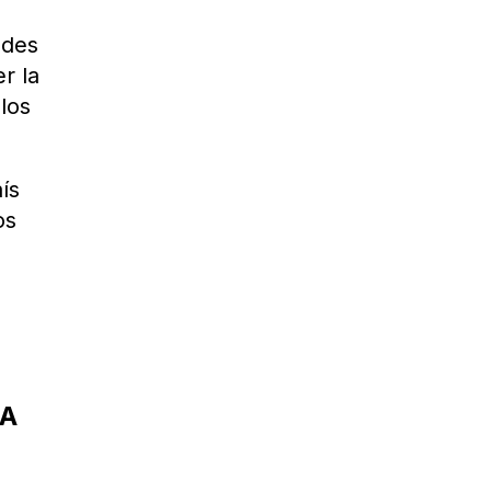
ades
r la
los
ís
os
LA