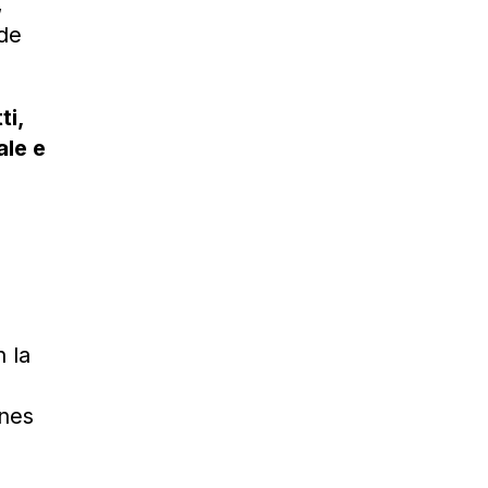
,
 de
ti,
ale e
 la
ones