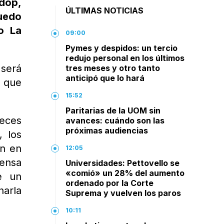
adop,
ÚLTIMAS NOTICIAS
ruedo
o La
09:00
Pymes y despidos: un tercio
redujo personal en los últimos
 será
tres meses y otro tanto
anticipó que lo hará
y que
15:52
Paritarias de la UOM sin
eces
avances: cuándo son las
próximas audiencias
, los
en en
12:05
ensa
Universidades: Pettovello se
«comió» un 28% del aumento
e un
ordenado por la Corte
harla
Suprema y vuelven los paros
10:11