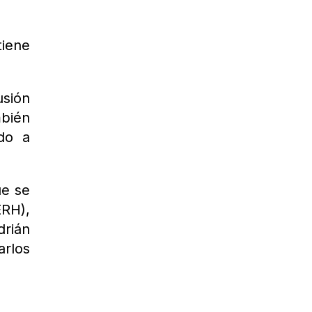
tiene
usión
mbién
do a
ue se
ERH),
drián
arlos