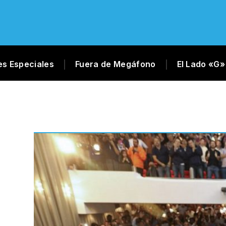
es Especiales
Fuera de Megáfono
El Lado «G»