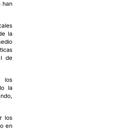
s han
cales
de la
medio
ticas
l de
 los
o la
endo,
r los
lo en