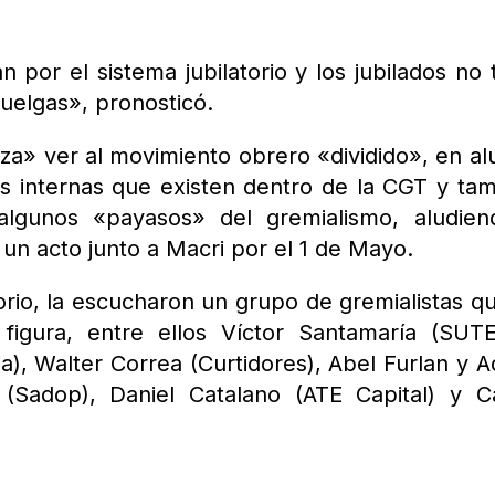
 por el sistema jubilatorio y los jubilados no 
uelgas», pronosticó.
teza» ver al movimiento obrero «dividido», en al
tes internas que existen dentro de la CGT y ta
lgunos «payasos» del gremialismo, aludien
un acto junto a Macri por el 1 de Mayo.
torio, la escucharon un grupo de gremialistas q
figura, entre ellos Víctor Santamaría (SUT
), Walter Correa (Curtidores), Abel Furlan y A
(Sadop), Daniel Catalano (ATE Capital) y C