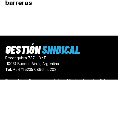
barreras
GESTIÓN
SINDICAL
Reconquista 737 – 3º E
(1003) Buenos Aires, Argentina
Tel.
+54 11 5235 0896 Int 202
Propietario:
Comunicación Editorial Gráfica Argentina S.A.
Número de Registro:
44103971
comercial@gestionsindical.com
redaccion@gestionsindical.com
Media Kit