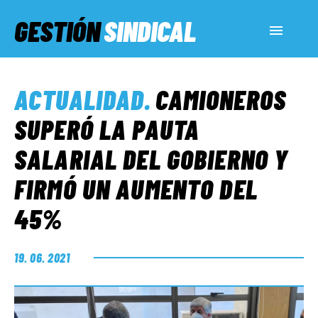
GESTIÓN
SINDICAL
ACTUALIDAD
ACTUALIDAD
.
CAMIONEROS
SERVICIOS SOCIALES
SUPERÓ LA PAUTA
SALARIAL DEL GOBIERNO Y
INFORMES ESPECIALES
FIRMÓ UN AUMENTO DEL
45%
FUERA DE MEGÁFONO
19. 06. 2021
EL LADO «G»