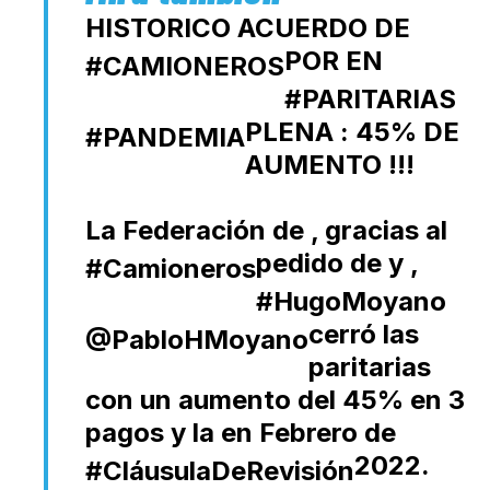
HISTORICO ACUERDO DE
POR
EN
#CAMIONEROS
#PARITARIAS
PLENA
: 45% DE
#PANDEMIA
AUMENTO !!!
La Federación de
, gracias al
pedido de
y
,
#Camioneros
#HugoMoyano
cerró las
@PabloHMoyano
paritarias
con un aumento del 45% en 3
pagos y la
en Febrero de
2022.
#CláusulaDeRevisión