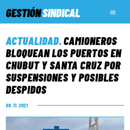
GESTIÓN
SINDICAL
ACTUALIDAD
ACTUALIDAD
.
CAMIONEROS
SERVICIOS SOCIALES
BLOQUEAN LOS PUERTOS EN
CHUBUT Y SANTA CRUZ POR
INFORMES ESPECIALES
SUSPENSIONES Y POSIBLES
DESPIDOS
FUERA DE MEGÁFONO
08. 11. 2021
EL LADO «G»