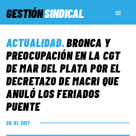
GESTIÓN
SINDICAL
ACTUALIDAD
ACTUALIDAD
.
BRONCA Y
SERVICIOS SOCIALES
PREOCUPACIÓN EN LA CGT
DE MAR DEL PLATA POR EL
INFORMES ESPECIALES
DECRETAZO DE MACRI QUE
ANULÓ LOS FERIADOS
FUERA DE MEGÁFONO
PUENTE
EL LADO «G»
26. 01. 2017